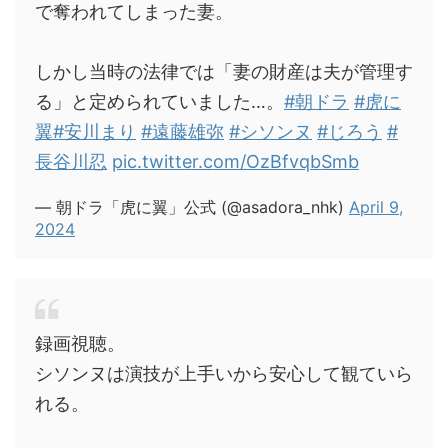
で奪われてしまった妻。
しかし当時の法律では「妻の財産は夫が管理す
る」と定められていました…。
#朝ドラ
#虎に
翼
#安川まり
#遠藤雄弥
#シソンヌ
#じろう
#
長谷川忍
pic.twitter.com/OzBfvqbSmb
— 朝ドラ「虎に翼」公式 (@asadora_nhk)
April 9,
2024
録画視聴。
シソンヌは演技が上手いから安心して観ていら
れる。