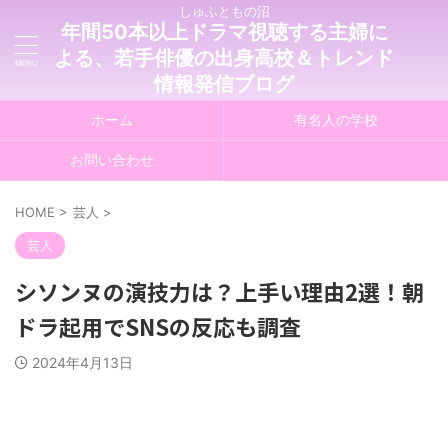
しゅふともの沼
年間50本以上ドラマ視聴する主婦に
よる、若手俳優の出身高校＆トレンド
情報発信ブログ
ホーム
有名人の学校
お問い合わせ
HOME
>
芸人
>
芸人
シソンヌの演技力は？上手い理由2選！朝
ドラ起用でSNSの反応も調査
2024年4月13日