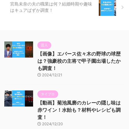
宮島未奈の夫の職業は何？結婚時期や趣味
はキュアぱずか調査！
芸人
【画像】エバース佐々木の野球の球歴
は？強豪校の主将で甲子園出場したか
も調査！
2024/12/21
タイプロ
【動画】菊池風磨のカレーの隠し味は
赤ワイン！水飴も？材料やレシピも調
査！
2024/12/20