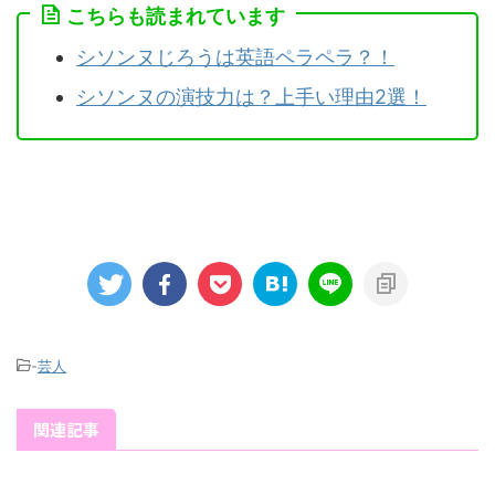
こちらも読まれています
シソンヌじろうは英語ペラペラ？！
シソンヌの演技力は？上手い理由2選！
-
芸人
関連記事