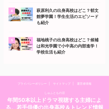
萩原利久の出身高校はどこ？郁文
4
館夢学園！学生生活のエピソード
も紹介
福地桃子の出身高校はどこ？候補
5
は和光学園で小中高の内部進学！
学校生活も紹介
プライバシーポリシー
サイトマップ
運営者情報
しゅふともの沼
年間50本以上ドラマ視聴する主婦によ
る、若手俳優の出身高校＆トレンド情報