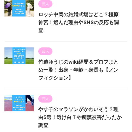
芸人
ロッチ中岡の結婚式場はどこ？橿原
神宮！選んだ理由やSNSの反応も調
査
芸人
竹迫ゆうじのwiki経歴＆プロフまと
め一覧！出身・年齢・身長も【ノン
フィクション】
芸人
やす子のマラソンがかわいそう？理
由5選！透け白Ｔや痴漢被害だったか
調査