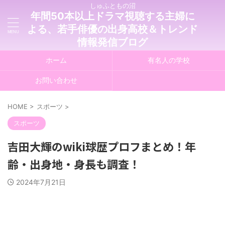
しゅふともの沼
年間50本以上ドラマ視聴する主婦に
よる、若手俳優の出身高校＆トレンド
情報発信ブログ
ホーム
有名人の学校
お問い合わせ
HOME
>
スポーツ
>
スポーツ
吉田大輝のwiki球歴プロフまとめ！年
齢・出身地・身長も調査！
2024年7月21日