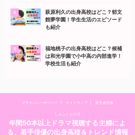
萩原利久の出身高校はどこ？郁文
4
館夢学園！学生生活のエピソード
も紹介
福地桃子の出身高校はどこ？候補
5
は和光学園で小中高の内部進学！
学校生活も紹介
プライバシーポリシー
サイトマップ
運営者情報
しゅふともの沼
年間50本以上ドラマ視聴する主婦によ
る、若手俳優の出身高校＆トレンド情報