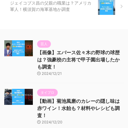
ジェイコブス昌の父親の職業は？アメリカ
軍人！横須賀の海軍基地か調査
芸人
【画像】エバース佐々木の野球の球歴
は？強豪校の主将で甲子園出場したか
も調査！
2024/12/21
タイプロ
【動画】菊池風磨のカレーの隠し味は
赤ワイン！水飴も？材料やレシピも調
査！
2024/12/20