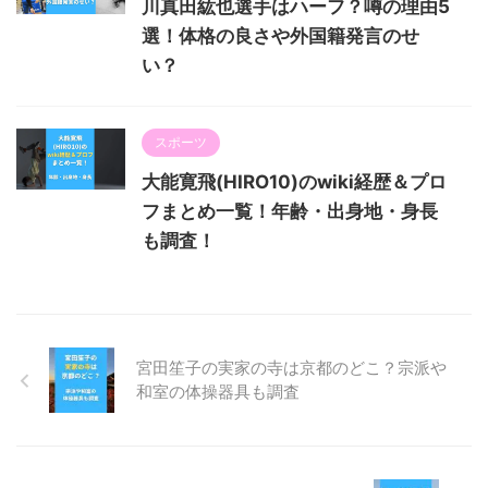
川真田紘也選手はハーフ？噂の理由5
選！体格の良さや外国籍発言のせ
い？
スポーツ
大能寛飛(HIRO10)のwiki経歴＆プロ
フまとめ一覧！年齢・出身地・身長
も調査！
宮田笙子の実家の寺は京都のどこ？宗派や
和室の体操器具も調査