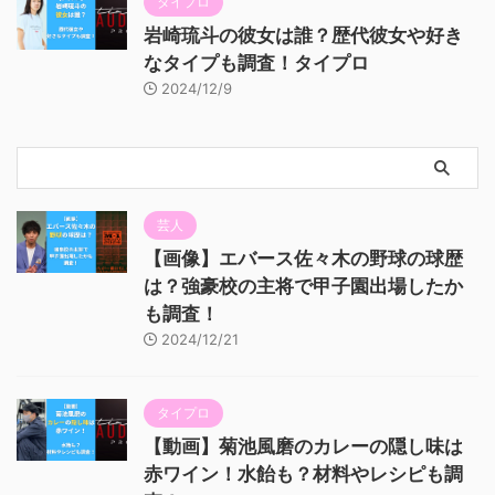
タイプロ
岩崎琉斗の彼女は誰？歴代彼女や好き
なタイプも調査！タイプロ
2024/12/9
芸人
【画像】エバース佐々木の野球の球歴
は？強豪校の主将で甲子園出場したか
も調査！
2024/12/21
タイプロ
【動画】菊池風磨のカレーの隠し味は
赤ワイン！水飴も？材料やレシピも調