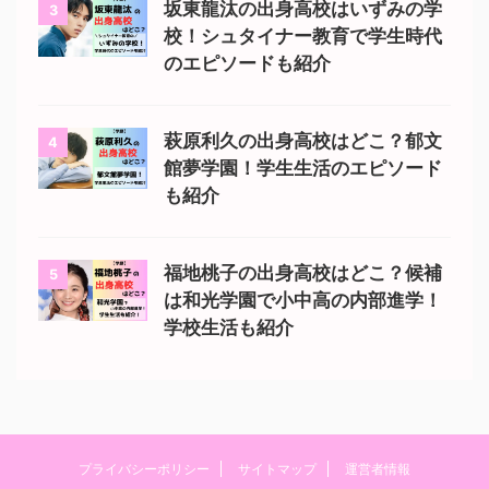
坂東龍汰の出身高校はいずみの学
3
校！シュタイナー教育で学生時代
のエピソードも紹介
萩原利久の出身高校はどこ？郁文
4
館夢学園！学生生活のエピソード
も紹介
福地桃子の出身高校はどこ？候補
5
は和光学園で小中高の内部進学！
学校生活も紹介
プライバシーポリシー
サイトマップ
運営者情報