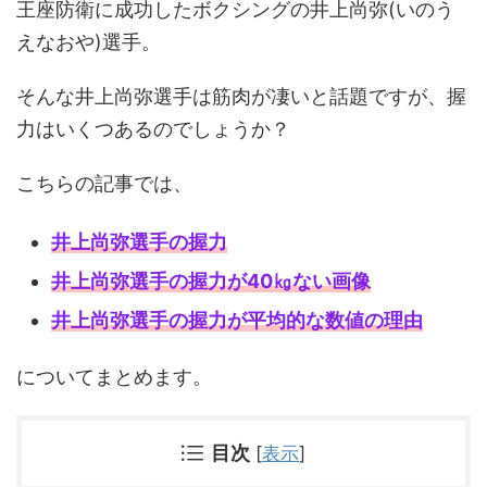
王座防衛に成功したボクシングの井上尚弥(いのう
えなおや)選手。
そんな井上尚弥選手は筋肉が凄いと話題ですが、握
力はいくつあるのでしょうか？
こちらの記事では、
井上尚弥選手の握力
井上尚弥選手の握力
が40㎏ない画像
井上尚弥選手の握力
が平均的な数値の理由
についてまとめます。
目次
[
表示
]