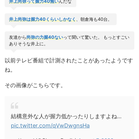
井上尚弥
って
握力40
無い
んだな
井上尚弥
は
握力40
くらいしかなく
、朝倉海も40台。
友達から
尚弥
の
力握40
ない
って聞いて驚いた。 もっとすごい
ありそうな井上に。
以前テレビ番組で計測されたことがあったようです
ね。
その画像がこちらです。
結構意外な人が握力低かったりしますよね…
pic.twitter.com/qVwDwgnsHa