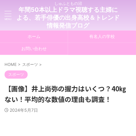
しゅふともの沼
年間50本以上ドラマ視聴する主婦に
よる、若手俳優の出身高校＆トレンド
情報発信ブログ
ホーム
有名人の学校
お問い合わせ
HOME
>
スポーツ
>
スポーツ
【画像】井上尚弥の握力はいくつ？40㎏
ない！平均的な数値の理由も調査！
2024年5月7日