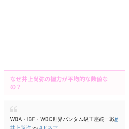
なぜ井上尚弥の握力が平均的な数値な
の？
WBA・IBF・WBC世界バンタム級王座統一戦
#
井上尚弥
vs
#ドネア