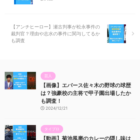
【アンチヒーロー】瀬古判事が松永事件の
裁判官？理由や志水の事件に関与してるか
も調査
芸人
【画像】エバース佐々木の野球の球歴
は？強豪校の主将で甲子園出場したか
も調査！
2024/12/21
タイプロ
【動画】菊池風磨のカレーの隠し味は