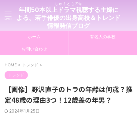
しゅふともの沼
年間50本以上ドラマ視聴する主婦に
よる、若手俳優の出身高校＆トレンド
情報発信ブログ
ホーム
有名人の学校
お問い合わせ
HOME
>
トレンド
>
トレンド
【画像】野沢直子のトラの年齢は何歳？推
定48歳の理由3つ！12歳差の年男？
2024年1月25日