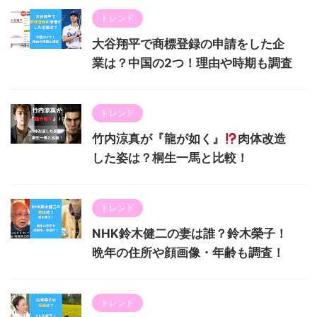
トレンド
大谷翔平で商標登録の申請をした企
業は？中国の2つ！理由や時期も調査
トレンド
竹内涼真が『龍が如く』
肉体改造
した姿は？桐生一馬と比較！
トレンド
NHK鈴木健二の妻は誰？鈴木榮子！
晩年の住所や顔画像・年齢も調査！
トレンド