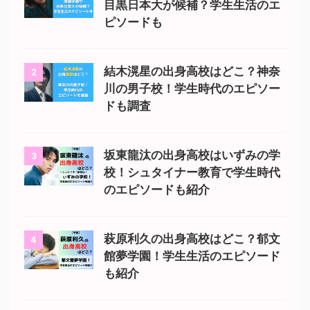
目黒日本大が候補？学生生活のエ
ピソードも
結木滉星の出身高校はどこ？神奈
2
川の男子校！学生時代のエピソー
ドも調査
坂東龍汰の出身高校はいずみの学
3
校！シュタイナー教育で学生時代
のエピソードも紹介
萩原利久の出身高校はどこ？郁文
4
館夢学園！学生生活のエピソード
も紹介