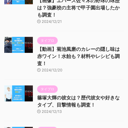
【画像】エバース佐々木の野球の球歴
は？強豪校の主将で甲子園出場したか
も調査！
2024/12/21
タイプロ
【動画】菊池風磨のカレーの隠し味は
赤ワイン！水飴も？材料やレシピも調
査！
2024/12/20
タイプロ
篠塚大輝の彼女は？歴代彼女や好きな
タイプ、目撃情報も調査！
2024/12/13