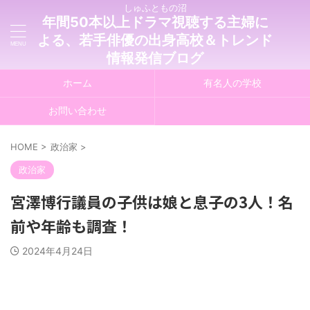
しゅふともの沼
年間50本以上ドラマ視聴する主婦に
よる、若手俳優の出身高校＆トレンド
情報発信ブログ
ホーム
有名人の学校
お問い合わせ
HOME
>
政治家
>
政治家
宮澤博行議員の子供は娘と息子の3人！名
前や年齢も調査！
2024年4月24日