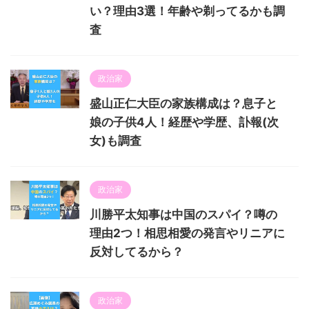
い？理由3選！年齢や剃ってるかも調
査
政治家
盛山正仁大臣の家族構成は？息子と
娘の子供4人！経歴や学歴、訃報(次
女)も調査
政治家
川勝平太知事は中国のスパイ？噂の
理由2つ！相思相愛の発言やリニアに
反対してるから？
政治家