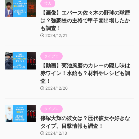
芸人
【画像】エバース佐々木の野球の球歴
は？強豪校の主将で甲子園出場したか
も調査！
2024/12/21
タイプロ
【動画】菊池風磨のカレーの隠し味は
赤ワイン！水飴も？材料やレシピも調
査！
2024/12/20
タイプロ
篠塚大輝の彼女は？歴代彼女や好きな
タイプ、目撃情報も調査！
2024/12/13