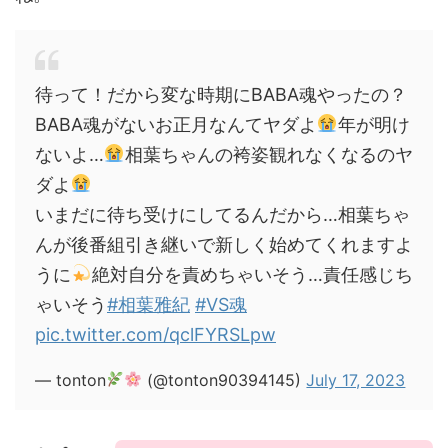
待って！だから変な時期にBABA魂やったの？
BABA魂がないお正月なんてヤダよ
年が明け
ないよ…
相葉ちゃんの袴姿観れなくなるのヤ
ダよ
いまだに待ち受けにしてるんだから…相葉ちゃ
んが後番組引き継いで新しく始めてくれますよ
うに
絶対自分を責めちゃいそう…責任感じち
ゃいそう
#相葉雅紀
#VS魂
pic.twitter.com/qclFYRSLpw
— tonton
(@tonton90394145)
July 17, 2023