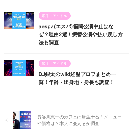
歌手・アイドル
aespa(エスパ)福岡公演中止はな
ぜ？理由2選！振替公演や払い戻し方
法も調査
歌手・アイドル
DJ銀太のwiki経歴プロフまとめ一
覧！年齢・出身地・身長も調査！
長谷川恵一のカフェは麻生十番！メニュー
や価格は？本人に会えるか調査