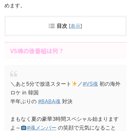
めます。
目次
[
表示
]
VS魂の後番組は何？
＼あと5分で放送スタート
／
#VS魂
初の海外
ロケ in 韓国
半年ぶりの
#BABA魂
対決
まもなく夏の豪華3時間スペシャル始まります
よ～
#魂メンバー
の笑顔で元気になること