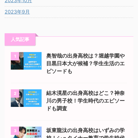
2023年10月
2023年9月
人気記事
奥智哉の出身高校は？堀越学園や
1
目黒日本大が候補？学生生活のエ
ピソードも
結木滉星の出身高校はどこ？神奈
2
川の男子校！学生時代のエピソー
ドも調査
坂東龍汰の出身高校はいずみの学
3