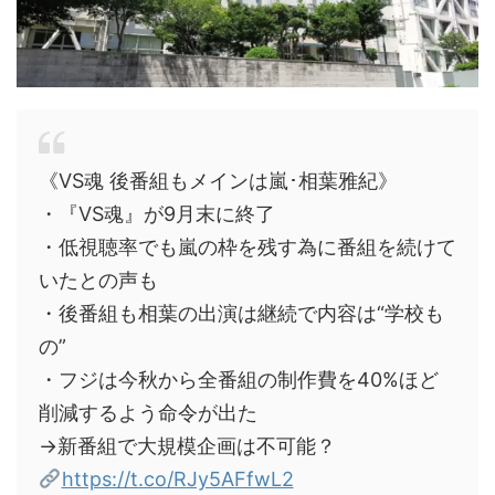
《VS魂 後番組もメインは嵐･相葉雅紀》
・『VS魂』が9月末に終了
・低視聴率でも嵐の枠を残す為に番組を続けて
いたとの声も
・後番組も相葉の出演は継続で内容は“学校も
の”
・フジは今秋から全番組の制作費を40%ほど
削減するよう命令が出た
→新番組で大規模企画は不可能？
https://t.co/RJy5AFfwL2