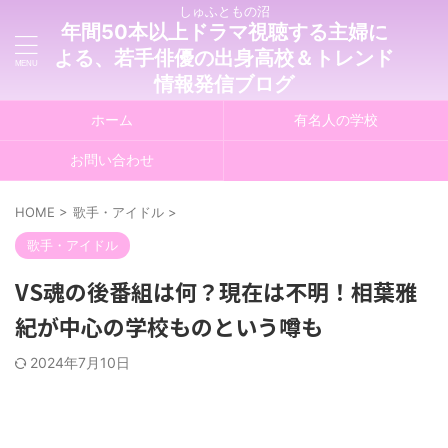
しゅふともの沼
年間50本以上ドラマ視聴する主婦に
よる、若手俳優の出身高校＆トレンド
情報発信ブログ
ホーム
有名人の学校
お問い合わせ
HOME
>
歌手・アイドル
>
歌手・アイドル
VS魂の後番組は何？現在は不明！相葉雅
紀が中心の学校ものという噂も
2024年7月10日