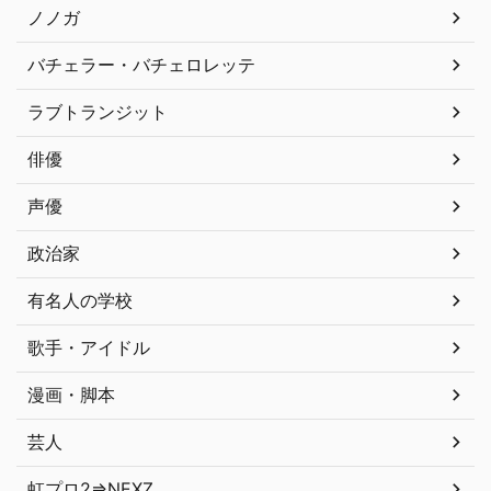
ノノガ
バチェラー・バチェロレッテ
ラブトランジット
俳優
声優
政治家
有名人の学校
歌手・アイドル
漫画・脚本
芸人
虹プロ2⇒NEXZ