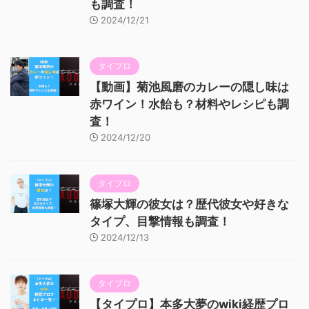
も調査！
2024/12/21
タイプロ
【動画】菊池風磨のカレーの隠し味は
赤ワイン！水飴も？材料やレシピも調
査！
2024/12/20
タイプロ
篠塚大輝の彼女は？歴代彼女や好きな
タイプ、目撃情報も調査！
2024/12/13
タイプロ
【タイプロ】本多大夢のwiki経歴プロ