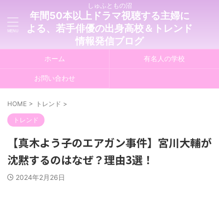
しゅふともの沼
年間50本以上ドラマ視聴する主婦に
よる、若手俳優の出身高校＆トレンド
情報発信ブログ
ホーム
有名人の学校
お問い合わせ
HOME
>
トレンド
>
トレンド
【真木よう子のエアガン事件】宮川大輔が
沈黙するのはなぜ？理由3選！
2024年2月26日