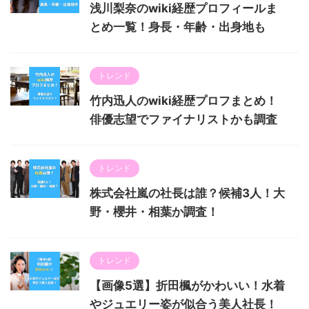
浅川梨奈のwiki経歴プロフィールま
とめ一覧！身長・年齢・出身地も
トレンド
竹内迅人のwiki経歴プロフまとめ！
俳優志望でファイナリストかも調査
トレンド
株式会社嵐の社長は誰？候補3人！大
野・櫻井・相葉か調査！
トレンド
【画像5選】折田楓がかわいい！水着
やジュエリー姿が似合う美人社長！