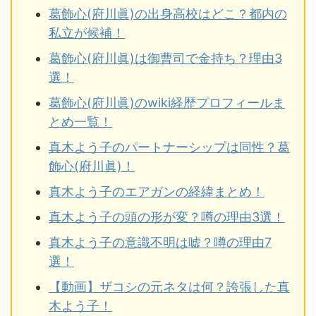
葛飾心(府川眞)の出身高校はどこ？都内の
私立が候補！
葛飾心(府川眞)は御曹司で金持ち？理由3
選！
葛飾心(府川眞)のwiki経歴プロフィールま
とめ一覧！
真木よう子のパートナーシップは同性？葛
飾心(府川眞)！
真木よう子のエアガンの経緯まとめ！
真木よう子の頭の形が変？噂の理由3選！
真木よう子の意識不明は嘘？噂の理由7
選！
【動画】ザコシの元ネタは何？誇張した真
木よう子！