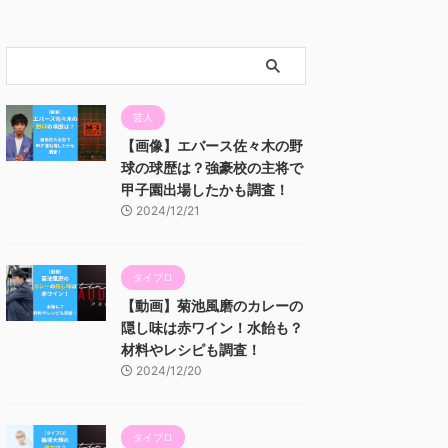
芸人
【画像】エバース佐々木の野
球の球歴は？強豪校の主将で
甲子園出場したかも調査！
2024/12/21
タイプロ
【動画】菊池風磨のカレーの
隠し味は赤ワイン！水飴も？
材料やレシピも調査！
2024/12/20
タイプロ