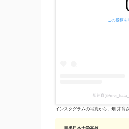
この投稿をIn
畑芽育(@mei_hata
インスタグラムの写真から、畑 芽育
目黒日本大学高校