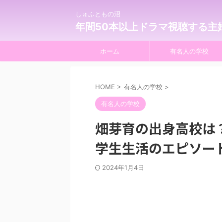
しゅふともの沼
年間50本以上ドラマ視聴する主
ホーム
有名人の学校
HOME
>
有名人の学校
>
有名人の学校
畑芽育の出身高校は
学生生活のエピソー
2024年1月4日