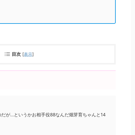
目次
[
表示
]
だが…というかお相手役88なんだ畑芽育ちゃんと14