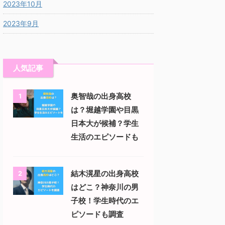
2023年10月
2023年9月
人気記事
奥智哉の出身高校
1
は？堀越学園や目黒
日本大が候補？学生
生活のエピソードも
結木滉星の出身高校
2
はどこ？神奈川の男
子校！学生時代のエ
ピソードも調査