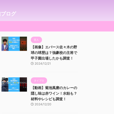
信ブログ
芸人
【画像】エバース佐々木の野
球の球歴は？強豪校の主将で
甲子園出場したかも調査！
2024/12/21
タイプロ
【動画】菊池風磨のカレーの
隠し味は赤ワイン！水飴も？
材料やレシピも調査！
2024/12/20