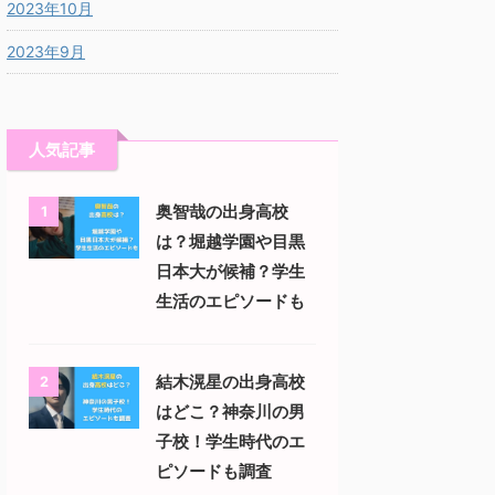
2023年10月
2023年9月
人気記事
奥智哉の出身高校
1
は？堀越学園や目黒
日本大が候補？学生
生活のエピソードも
結木滉星の出身高校
2
はどこ？神奈川の男
子校！学生時代のエ
ピソードも調査