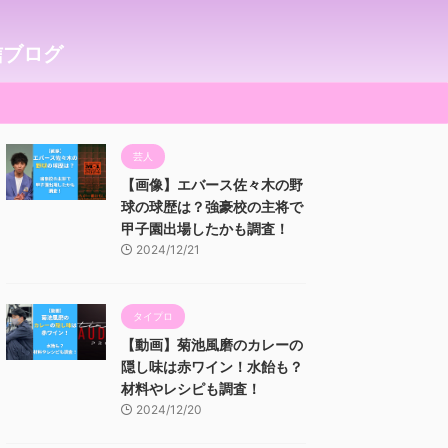
信ブログ
芸人
【画像】エバース佐々木の野
球の球歴は？強豪校の主将で
甲子園出場したかも調査！
2024/12/21
タイプロ
【動画】菊池風磨のカレーの
隠し味は赤ワイン！水飴も？
材料やレシピも調査！
2024/12/20