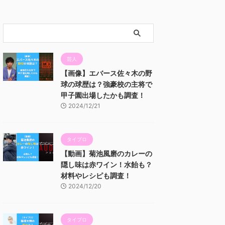
芸人
【画像】エバース佐々木の野
球の球歴は？強豪校の主将で
甲子園出場したかも調査！
2024/12/21
タイプロ
【動画】菊池風磨のカレーの
隠し味は赤ワイン！水飴も？
材料やレシピも調査！
2024/12/20
タイプロ