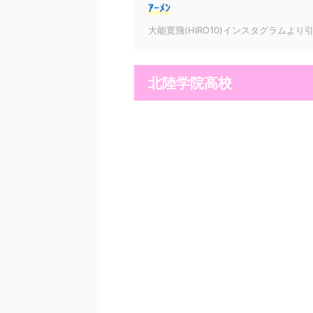
ｱｰﾒﾝ
大能寛飛(HIRO10)インスタグラムより
北陸学院高校