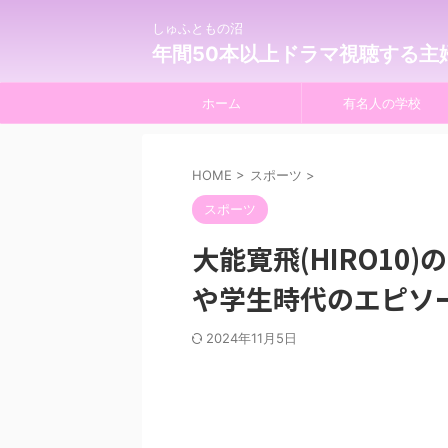
しゅふともの沼
年間50本以上ドラマ視聴する主
ホーム
有名人の学校
HOME
>
スポーツ
>
スポーツ
大能寛飛(HIRO1
や学生時代のエピソ
2024年11月5日