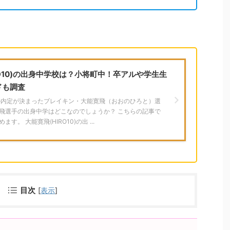
RO10)の出身中学校は？小将町中！卒アルや学生生
ドも調査
輪の内定が決まったブレイキン・大能寛飛（おおのひろと）選
寛飛選手の出身中学はどこなのでしょうか？ こちらの記事で
す。 大能寛飛(HIRO10)の出 ...
目次
[
表示
]