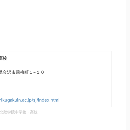
高校
石川県金沢市飛梅町１−１０
ikugakuin.ac.jp/sj/index.html
北陸学院中学校・高校