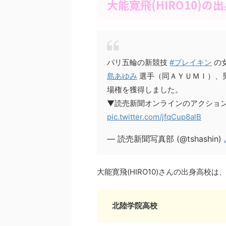
大能寛飛(HIRO10)の
パリ五輪の新競技
#ブレイキン
の
島あゆみ
選手（同ＡＹＵＭＩ）、
場権を獲得しました。
▼読売新聞オンラインのアクショ
pic.twitter.com/jfqCup8alB
— 読売新聞写真部 (@tshashin)
大能寛飛(HIRO10)さんの出身高校
北陸学院高校