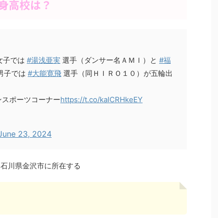
出身高校は？
女子では
#湯浅亜実
選手（ダンサー名ＡＭＩ）と
#福
男子では
#大能寛飛
選手（同ＨＩＲＯ１０）が五輪出
ンスポーツコーナー
https://t.co/kaICRHkeEY
June 23, 2024
は、石川県金沢市に所在する