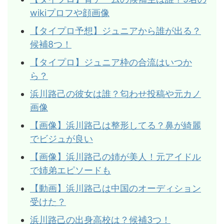
wikiプロフや顔画像
【タイプロ予想】ジュニアから誰が出る？
候補8つ！
【タイプロ】ジュニア枠の合流はいつか
ら？
浜川路己の彼女は誰？匂わせ投稿や元カノ
画像
【画像】浜川路己は整形してる？鼻が綺麗
でビジュが良い
【画像】浜川路己の姉が美人！元アイドル
で姉弟エピソードも
【動画】浜川路己は中国のオーディション
受けた？
浜川路己の出身高校は？候補3つ！