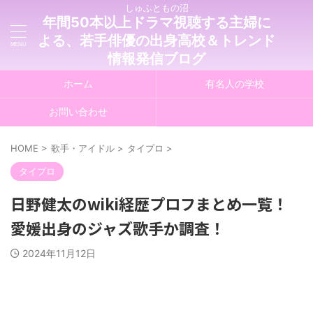
しゅふともの沼
年間50本以上ドラマ視聴する主婦に
よる、若手俳優の出身高校＆トレンド
情報発信ブログ
ホーム
有名人の学校
お問い合わせ
HOME
>
歌手・アイドル
>
タイプロ
>
タイプロ
日野健太のwiki経歴プロフまとめ一覧！
愛媛出身のジャズ歌手か調査！
2024年11月12日