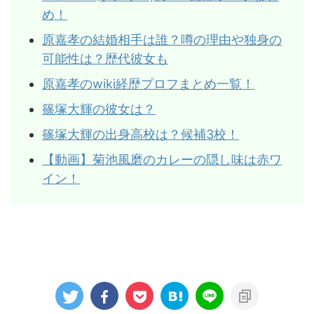
め！
原嘉孝の結婚相手は誰？噂の理由や独身の
可能性は？歴代彼女も
原嘉孝のwiki経歴プロフまとめ一覧！
篠塚大輝の彼女は？
篠塚大輝の出身高校は？候補3校！
【動画】菊池風磨のカレーの隠し味は赤ワ
イン！