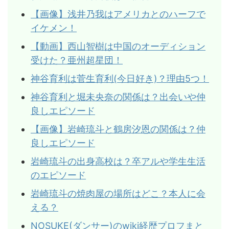
【画像】浅井乃我はアメリカとのハーフで
イケメン！
【動画】西山智樹は中国のオーディション
受けた？亜州超星団！
神谷育利は菅生育利(今日好き)？理由5つ！
神谷育利と堀未央奈の関係は？出会いや仲
良しエピソード
【画像】岩崎琉斗と鶴房汐恩の関係は？仲
良しエピソード
岩崎琉斗の出身高校は？卒アルや学生生活
のエピソード
岩崎琉斗の焼肉屋の場所はどこ？本人に会
える？
NOSUKE(ダンサー)のwiki経歴プロフまと