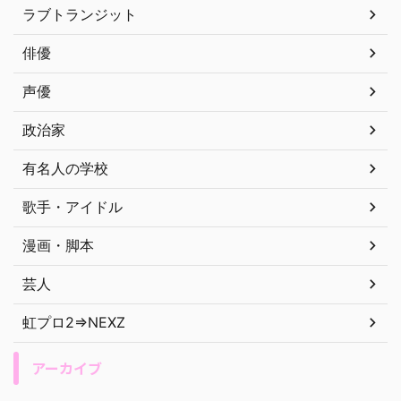
ラブトランジット
俳優
声優
政治家
有名人の学校
歌手・アイドル
漫画・脚本
芸人
虹プロ2⇒NEXZ
アーカイブ