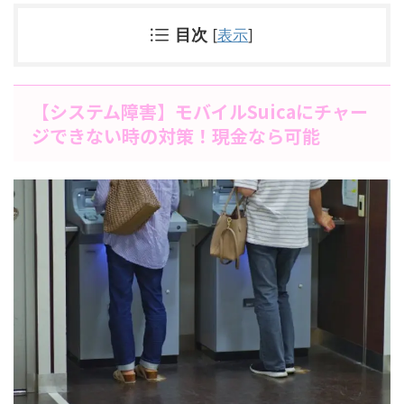
目次
[
表示
]
【システム障害】モバイルSuicaにチャー
ジできない時の対策！現金なら可能