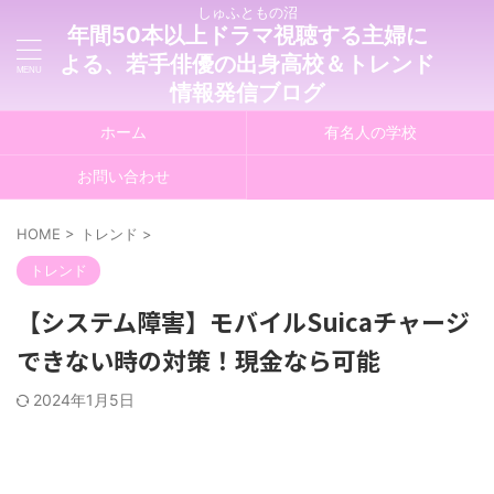
しゅふともの沼
年間50本以上ドラマ視聴する主婦に
よる、若手俳優の出身高校＆トレンド
情報発信ブログ
ホーム
有名人の学校
お問い合わせ
HOME
>
トレンド
>
トレンド
【システム障害】モバイルSuicaチャージ
できない時の対策！現金なら可能
2024年1月5日