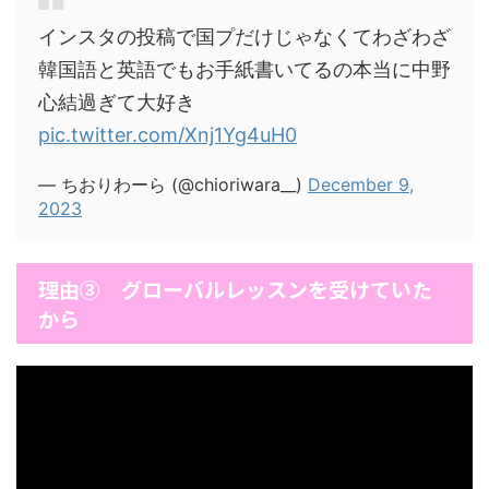
インスタの投稿で国プだけじゃなくてわざわざ
韓国語と英語でもお手紙書いてるの本当に中野
心結過ぎて大好き
pic.twitter.com/Xnj1Yg4uH0
— ちおりわーら (@chioriwara__)
December 9,
2023
理由③ グローバルレッスンを受けていた
から