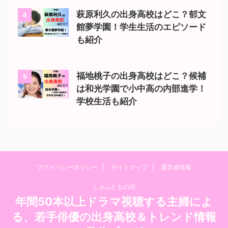
萩原利久の出身高校はどこ？郁文
4
館夢学園！学生生活のエピソード
も紹介
福地桃子の出身高校はどこ？候補
5
は和光学園で小中高の内部進学！
学校生活も紹介
プライバシーポリシー
サイトマップ
運営者情報
しゅふともの沼
年間50本以上ドラマ視聴する主婦によ
る、若手俳優の出身高校＆トレンド情報