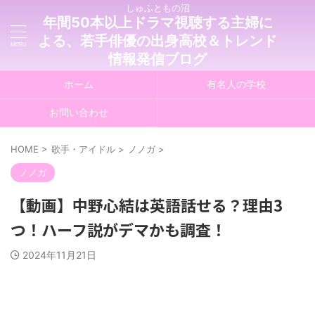
しゅふともの沼
年間50本以上ドラマ視聴する主婦に
よる、若手俳優の出身高校＆トレンド
情報発信ブログ
ホーム
有名人の学校
お問い合わせ
HOME
>
歌手・アイドル
>
ノノガ
>
ノノガ
【動画】中野心結は英語話せる？理由3
つ！ハーフ説がデマかも調査！
2024年11月21日