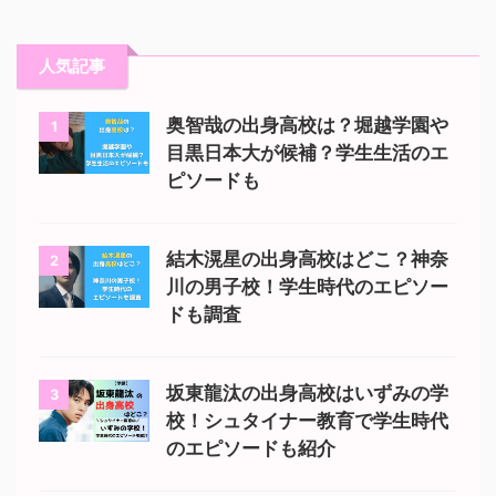
人気記事
奥智哉の出身高校は？堀越学園や
1
目黒日本大が候補？学生生活のエ
ピソードも
結木滉星の出身高校はどこ？神奈
2
川の男子校！学生時代のエピソー
ドも調査
坂東龍汰の出身高校はいずみの学
3
校！シュタイナー教育で学生時代
のエピソードも紹介