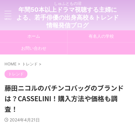
しゅふともの沼
年間50本以上ドラマ視聴する主婦に
よる、若手俳優の出身高校＆トレンド
情報発信ブログ
ホーム
有名人の学校
お問い合わせ
HOME
>
トレンド
>
トレンド
藤田ニコルのパチンコバッグのブランド
は？CASSELINI！購入方法や価格も調
査！
2024年4月21日