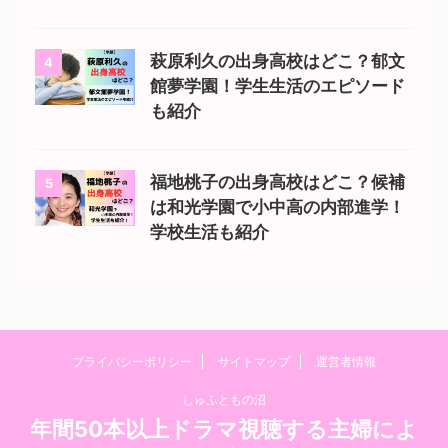
萩原利久の出身高校はどこ？郁文
4
館夢学園！学生生活のエピソード
も紹介
福地桃子の出身高校はどこ？候補
5
は和光学園で小中高の内部進学！
学校生活も紹介
プライバシーポリシー
サイトマップ
運営者情報
しゅふともの沼
年間50本以上ドラマ視聴する主婦によ