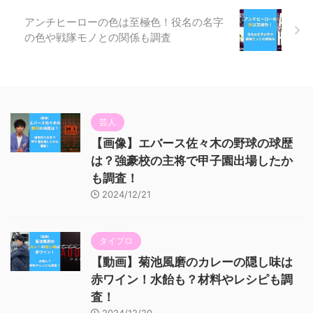
アンチヒーローの色は至極色！役名の名字
の色や戦隊モノとの関係も調査
芸人
【画像】エバース佐々木の野球の球歴
は？強豪校の主将で甲子園出場したか
も調査！
2024/12/21
タイプロ
【動画】菊池風磨のカレーの隠し味は
赤ワイン！水飴も？材料やレシピも調
査！