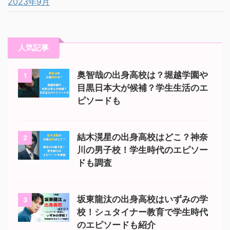
2023年9月
人気記事
奥智哉の出身高校は？堀越学園や
1
目黒日本大が候補？学生生活のエ
ピソードも
結木滉星の出身高校はどこ？神奈
2
川の男子校！学生時代のエピソー
ドも調査
坂東龍汰の出身高校はいずみの学
3
校！シュタイナー教育で学生時代
のエピソードも紹介