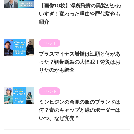
【画像10枚】浮所飛貴の黒髪がかわ
いすぎ！変わった理由や歴代髪色も
紹介
トレンド
プラスマイナス岩橋は江頭と何があ
った？靭帯断裂の大怪我！労災はお
りたのかも調査
トレンド
ミンヒジンの会見の服のブランドは
何？青のキャップと緑のボーダーは
いつ、なぜ完売？