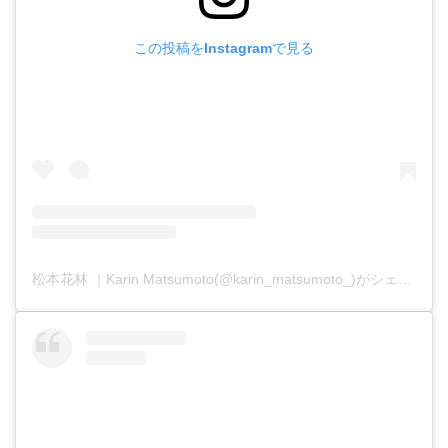
この投稿をInstagramで見る
松本花林 ｜Karin Matsumoto(@karin_matsumoto_)がシェアした投稿