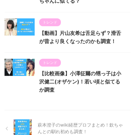
ちゃんに似てる？
トレンド
【動画】片山友希は舌足らず？滑舌
が昔より良くなったのかも調査！
トレンド
【比較画像】小澤征爾の甥っ子は小
沢健二(オザケン)！若い頃と似てる
か調査
萩本澄子のwiki経歴プロフまとめ！欽ちゃ
んとの馴れ初めも調査！