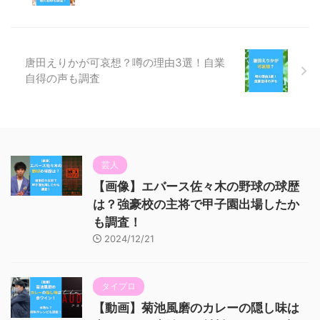
唐田えりかが可哀想？噂の理由3選！自業
自得の声も調査
芸人
【画像】エバース佐々木の野球の球歴
は？強豪校の主将で甲子園出場したか
も調査！
2024/12/21
タイプロ
【動画】菊池風磨のカレーの隠し味は