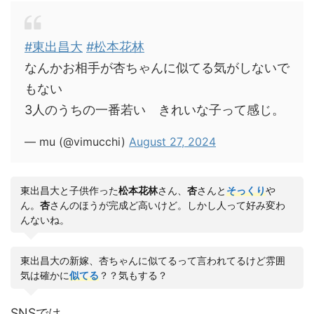
#東出昌大
#松本花林
なんかお相手が杏ちゃんに似てる気がしないで
もない
3人のうちの一番若い きれいな子って感じ。
— mu (@vimucchi)
August 27, 2024
東出昌大と子供作った
松本花林
さん、
杏
さんと
そっくり
や
ん。
杏
さんのほうが完成ど高いけど。しかし人って好み変わ
んないね。
東出昌大の新嫁、杏ちゃんに似てるって言われてるけど雰囲
気は確かに
似てる
？？気もする？
SNSでは、