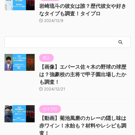
岩崎琉斗の彼女は誰？歴代彼女や好き
なタイプも調査！タイプロ
2024/12/9
芸人
【画像】エバース佐々木の野球の球歴
は？強豪校の主将で甲子園出場したか
も調査！
2024/12/21
タイプロ
【動画】菊池風磨のカレーの隠し味は
赤ワイン！水飴も？材料やレシピも調
査！