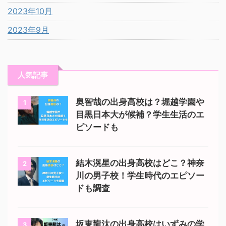
2023年10月
2023年9月
人気記事
奥智哉の出身高校は？堀越学園や
1
目黒日本大が候補？学生生活のエ
ピソードも
結木滉星の出身高校はどこ？神奈
2
川の男子校！学生時代のエピソー
ドも調査
坂東龍汰の出身高校はいずみの学
3