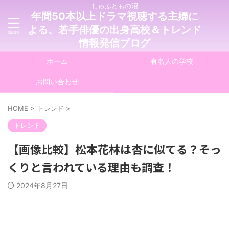
しゅふともの沼
年間50本以上ドラマ視聴する主婦に
よる、若手俳優の出身高校＆トレンド
情報発信ブログ
ホーム
有名人の学校
お問い合わせ
HOME
>
トレンド
>
トレンド
【画像比較】松本花林は杏に似てる？そっ
くりと言われている理由も調査！
2024年8月27日