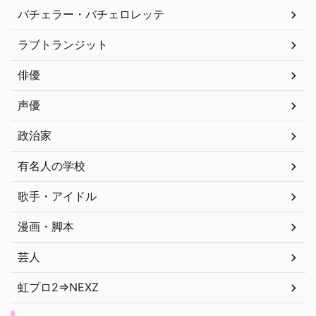
バチェラー・バチェロレッテ
ラブトランジット
俳優
声優
政治家
有名人の学校
歌手・アイドル
漫画・脚本
芸人
虹プロ2⇒NEXZ