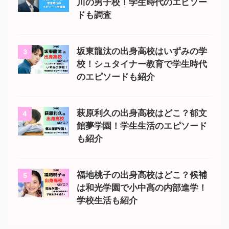
川の男子校！学生時代のエピソー
ドも調査
坂東龍汰の出身高校はいずみの学
3
校！シュタイナー教育で学生時代
のエピソードも紹介
萩原利久の出身高校はどこ？郁文
4
館夢学園！学生生活のエピソード
も紹介
福地桃子の出身高校はどこ？候補
5
は和光学園で小中高の内部進学！
学校生活も紹介