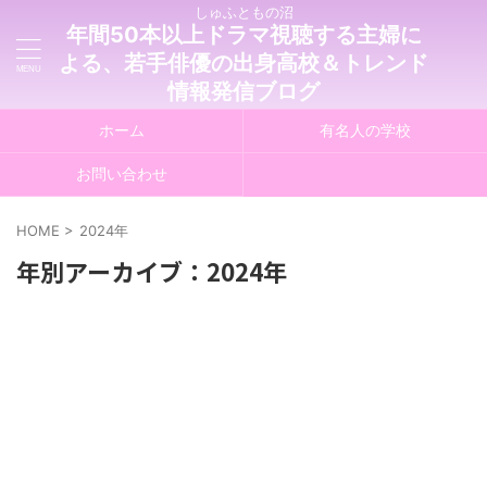
しゅふともの沼
年間50本以上ドラマ視聴する主婦に
よる、若手俳優の出身高校＆トレンド
情報発信ブログ
ホーム
有名人の学校
お問い合わせ
HOME
>
2024年
年別アーカイブ：2024年